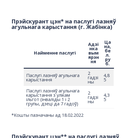
Прэйскурант цэн
*
на паслугі лазняў
агульнага карыстання (г. Жабінка)
Ца
Адзі
на,
нка
бе
Найменне паслугі
вым
л.
ярэн
ру
ня
б.
2
Паслугі лазняў агульнага
4,8
гадзі
карыстання
5
ны
Паслугі лазняў агульнага
2
карыстання з улікам
4,3
гадзі
ільгот (інваліды 1 і 2
5
ны
групы, дзеці да 7 гадоў)
*
Кошты пазначаны ад 18.02.2022
Прэйскурант цэн
**
на паслугі лазняў