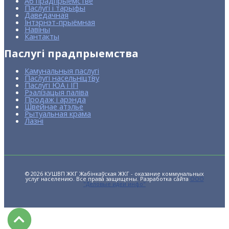
Аб прадпрыемстве
Паслугі і тарыфы
Даведачная
Інтэрнэт-прыёмная
Навіны
Кантакты
Паслугі прадпрыемства
Камунальныя паслугі
Паслугі насельніцтву
Паслугі ЮА і ІП
Рэалізацыя паліва
Продаж і арэнда
Швейнае атэлье
Рытуальная крама
Лазні
© 2026 КУШВП ЖКГ Жабінкаўская ЖКГ - оказание коммунальных
услуг населению. Все права защищены. Разработка сайта
ООО
"Деловые идеи инфо"