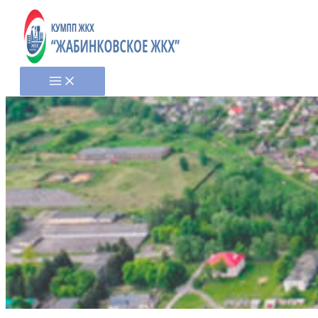
Перайсці
да
змесціва
Main
Menu