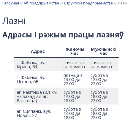
Галоўная
//
Аб прадпрыемстве
//
Структура прадпрыемства
//
Лазні
Лазні
Адрасы і рэжым працы лазняў
Жаночы
Мужчынскі
Адрас
час
час
г. Жабінка, вул.
зачынена
зачынена
Кірава, 64
на рамонт
на рамонт
пятніца з
субота з
г. Жабінка, вул.
13.00 да
12.00 да
Цітова, 6В
22.00
22.00
аг. Ракітніца (0,1 км
субота з
субота з
на захад ад аг.
14.00 да
18.00 да
Ракітніца)
18.00
22.00
субота з
субота з
аг. Сцяпанкі, вул.
14.00 да
18.00 да
Новая, 27
18.00
22.00