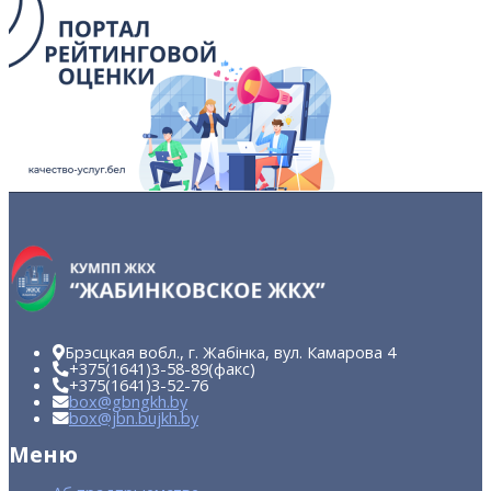
Брэсцкая вобл., г. Жабінка, вул. Камарова 4
+375(1641)
3-58-89
(факс)
+375(1641)
3-52-76
box@gbngkh.by
box@jbn.bujkh.by
Меню