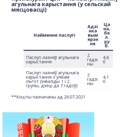
агульнага карыстання (у сельскай
мясцовасці)
Ца
Адзі
на,
нка
бе
Найменне паслугі
вым
л.
ярэн
ру
ня
б.
2
Паслугі лазняў агульнага
4,6
гадзі
карыстання
0
ны
Паслугі лазняў агульнага
2
карыстання з улікам
4,1
гадзі
ільгот (інваліды 1 і 2
0
ны
групы, дзеці да 7 гадоў)
**
Кошты пазначаны ад 26.07.2021