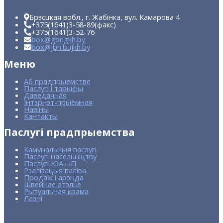
Брэсцкая вобл., г. Жабінка, вул. Камарова 4
+375(1641)
3-58-89
(факс)
+375(1641)
3-52-76
box@gbngkh.by
box@jbn.bujkh.by
Меню
Аб прадпрыемстве
Паслугі і тарыфы
Даведачная
Інтэрнэт-прыёмная
Навіны
Кантакты
Паслугі прадпрыемства
Камунальныя паслугі
Паслугі насельніцтву
Паслугі ЮА і ІП
Рэалізацыя паліва
Продаж і арэнда
Швейнае атэлье
Рытуальная крама
Лазні