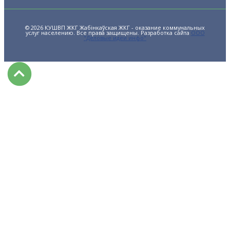
© 2026 КУШВП ЖКГ Жабінкаўская ЖКГ - оказание коммунальных
услуг населению. Все права защищены. Разработка сайта
ООО
"Деловые идеи инфо"