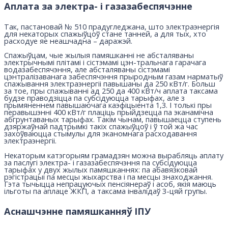
Аплата за электра- і газазабеспячэнне
Так, пастановай № 510 прадугледжана, што электраэнергія
для некаторых спажыўцоў стане танней, а для тых, хто
расходуе яе неашчадна – даражэй.
Спажыўцам, чые жылыя памяшканні не абсталяваны
электрычнымі плітамі і сістэмамі цэн-тральнага гарачага
водазабеспячэння, але абсталяваны сістэмамі
цэнтралізаванага забеспячэння прыродным газам нарматыў
спажывання электраэнергіі павышаны да 250 кВт/г. Больш
за тое, пры спажыванні ад 250 да 400 кВт/ч аплата таксама
будзе праводзіцца па субсідуюцца тарыфах, але з
прымяненнем павышаючага каэфіцыента 1,3. І толькі пры
перавышэнні 400 кВт/г плаціць прыйдзецца па эканамічна
абгрунтаваных тарыфах. Такім чынам, павышаецца ступень
дзяржаўнай падтрымкі такіх спажыўцоў і ў той жа час
захоўваюцца стымулы для эканомнага расходавання
электраэнергіі.
Некаторым катэгорыям грамадзян можна вырабляць аплату
за паслугі электра- і газазабеспячэння па субсідуюцца
тарыфах у двух жылых памяшканнях: па абавязковай
рэгістрацыі па месцы жыхарства і па месцы знаходжання.
Гэта тычыцца непрацуючых пенсіянераў і асоб, якія маюць
ільготы па аплаце ЖКП, а таксама інвалідаў 3-цяй групы.
Аснашчэнне памяшканняў ІПУ