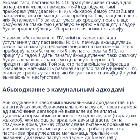
Акрамя таго, пастанова № 510 прадугледжвае стымул для
аснашчэння жылых памяшканняў індывідуальнымі
прыборамі ўліку (далей – ІПУ) у жыхароў дамоў старэйшага
пакалення, якія не маюць такія прыборы. Так, плацельшчыкі,
якія ўсталявалі ІПУ за кошт уласных сродкаў, пры аплаце
рахункаў за спажытую цеплавую энергію на працягу 3 гадоў
будзе прадастаўляцца 10-працэнтная зніжка з тарыфу.
У дамах, абсталяваных ІПУ, якімі не карысталіся да
ўступлення ў сілу пастановы № 510, пачнуць ажыццяўляць
разлікі за спажытую цеплавую энергію па паказаннях гэтых
прыбораў пасля ўступлення ў сілу пастановы № 510, на
працягу 3 гадоў з даты пачатку ажыццяўлення такіх разлікаў
будуць аплачваць спажытую цеплавую энергію з 5-
працэнтнай скідкай. Той жа, хто паранейшаму збіраецца
ігнараваць магчымасць разлікаў за цяпло па сведчаннях ІПУ,
рызыкуе трапіць у катэгорыю безучетного спажыўцоў з усімі
вынікаючымі наступствамі.
Абыходжанне з камунальнымі адходамі
Абыходжанне з цвёрдымі камунальнымі адходамі ставіцца
да асноўных жыллёва-камунальных паслугах, і нават адмова
ад заключэння дагавора не вызваляе ад яе аплаты.
Дадзеная норма абмеркаванню не падлягае, але ў гарадскіх
жыхароў, якія маюць загарадныя дачы ці дасталіся па
спадчыне дома, узнікаў справядлівае пытанне: пражываю на
дачы максімум тры месяцы, а плаціць трэба круглы год.
пастанова прадугледжвае магчымасць прыпынення
аказання дадзенай паслугі на тэрмін да 6 месяцаў у