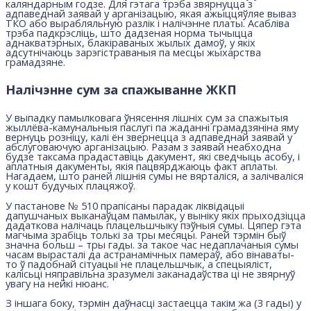
каляндарным годзе. Для гэтага трэба звярнуцца з
адпаведнай заявай у арганізацыю, якая ажыццяўляе вываз
ТКО або вырабляльную разлік і налічэнне платы. Асабліва
трэба падкрэсліць, што дадзеная норма тычыцца
аднакватэрных, блакіраваных жылых дамоў, у якіх
адсутнічаюць зарэгістраваныя па месцы жыхарства
грамадзяне.
Налічэнне сум за спажыванне ЖКП
У выпадку памылковага ўнясення лішніх сум за спажытыя
жыллёва-камунальныя паслугі па жаданні грамадзяніна яму
вернуць розніцу, калі ён звернецца з адпаведнай заявай у
абслуговаючую арганізацыю. Разам з заявай неабходна
будзе таксама прадаставіць дакумент, які сведчыць асобу, і
аплатныя дакументы, якія пацвярджаюць факт аплаты.
Нагадаем, што раней лішнія сумы не вярталіся, а залічваліся
у кошт будучых плацяжоў.
У пастанове № 510 прапісаны парадак ліквідацыі
дапушчаных выканаўцам памылак, у выніку якіх прыходзіцца
дадаткова налічаць плацельшчыку пэўныя сумы. Цяпер гэта
магчыма зрабіць толькі за тры месяцы. Раней тэрмін быў
значна больш – тры гады. за такое час недаплачаныя сумы
часам вырасталі да астранамічных памераў, або вінаваты-
то ў падобнай сітуацыі не плацельшчык, а спецыяліст,
калісьці няправільна зразумелі заканадаўства ці не звярнуў
увагу на нейкі нюанс.
З іншага боку, тэрмін даўнасці застаецца такім жа (3 гады) у