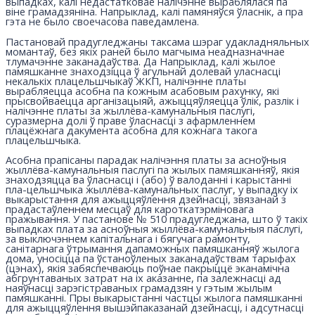
выпадках, калі недастатковае налічэнне выраблялася па
віне грамадзяніна. Напрыклад, калі памяняўся ўласнік, а пра
гэта не было своечасова паведамлена.
Пастановай прадугледжаны таксама шэраг удакладняльных
момантаў, без якіх раней было магчыма неадназначнае
тлумачэнне заканадаўства. Да Напрыклад, калі жылое
памяшканне знаходзіцца ў агульнай долевай уласнасці
некалькіх плацельшчыкаў ЖКП, налічэнне платы
вырабляецца асобна па кожным асабовым рахунку, які
прысвойваецца арганізацыяй, ажыццяўляецца ўлік, разлік і
налічэнне платы за жыллёва-камунальныя паслугі,
суразмерна долі ў праве ўласнасці з афармленнем
плацёжнага дакумента асобна для кожнага такога
плацельшчыка.
Асобна прапісаны парадак налічэння платы за асноўныя
жыллёва-камунальныя паслугі па жылых памяшканняў, якія
знаходзяцца ва ўласнасці і (або) ў валоданні і карыстанні
пла-цельшчыка жыллёва-камунальных паслуг, у выпадку іх
выкарыстання для ажыццяўлення дзейнасці, звязанай з
прадастаўленнем месцаў для кароткатэрміновага
пражывання. У пастанове № 510 прадугледжана, што ў такіх
выпадках плата за асноўныя жыллёва-камунальныя паслугі,
за выключэннем капітальнага і бягучага рамонту,
санітарнага ўтрымання дапаможных памяшканняў жылога
дома, уносіцца па ўстаноўленых заканадаўствам тарыфах
(цэнах), якія забяспечваюць поўнае пакрыццё эканамічна
абгрунтаваных затрат на іх аказанне, па залежнасці ад
наяўнасці зарэгістраваных грамадзян у гэтым жылым
памяшканні. Пры выкарыстанні частцы жылога памяшканні
для ажыццяўлення вышэйпаказанай дзейнасці, і адсутнасці