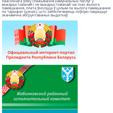
паасобнага ўліку спажывання камунальных паслуг у
выкарыстованай і не выкарыстованай частках жылога
памяшкання, плата ўносіцца ў цэлым па жылога памяшкання
па тарыфах (цэнах), што забяспечваюць поўную пакрыццё
эканамічна абгрунтаваных выдаткаў.