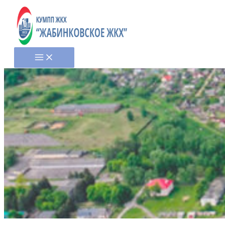
Перайсці
да
змесціва
Main
Menu