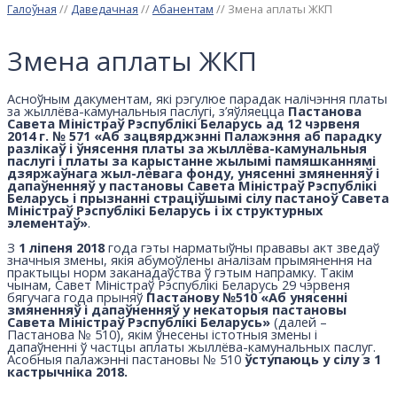
Галоўная
//
Даведачная
//
Абанентам
//
Змена аплаты ЖКП
Змена аплаты ЖКП
Асноўным дакументам, які рэгулюе парадак налічэння платы
за жыллёва-камунальныя паслугі, з’яўляецца
Пастанова
Савета Міністраў Рэспублікі Беларусь ад 12 чэрвеня
2014 г. № 571 «Аб зацвярджэнні Палажэння аб парадку
разлікаў і ўнясення платы за жыллёва-камунальныя
паслугі і платы за карыстанне жылымі памяшканнямі
дзяржаўнага жыл-лёвага фонду, унясенні змяненняў і
дапаўненняў у пастановы Савета Міністраў Рэспублікі
Беларусь і прызнанні страціўшымі сілу пастаноў Савета
Міністраў Рэспублікі Беларусь і іх структурных
элементаў»
.
З
1 ліпеня 2018
года гэты нарматыўны прававы акт зведаў
значныя змены, якія абумоўлены аналізам прымянення на
практыцы норм заканадаўства ў гэтым напрамку. Такім
чынам, Савет Міністраў Рэспублікі Беларусь 29 чэрвеня
бягучага года прыняў
Пастанову №510 «Аб унясенні
змяненняў і дапаўненняў у некаторыя пастановы
Савета Міністраў Рэспублікі Беларусь»
(далей –
Пастанова № 510), якім ўнесены істотныя змены і
дапаўненні ў частцы аплаты жыллёва-камунальных паслуг.
Асобныя палажэнні пастановы № 510
ўступаюць у сілу з 1
кастрычніка 2018.