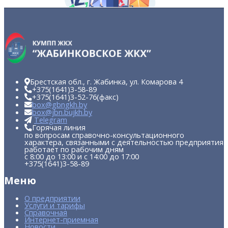
Брестская обл., г. Жабинка, ул. Комарова 4
+375(1641)
3-58-89
+375(1641)
3-52-76
(факс)
box@gbngkh.by
box@jbn.bujkh.by
Telegram
Горячая линия
по вопросам справочно-консультационного
характера, связанными с деятельностью предприятия
работает по рабочим дням
с 8:00 до 13:00 и с 14:00 до 17:00
+375(1641)
3-58-89
Меню
О предприятии
Услуги и тарифы
Справочная
Интернет-приемная
Новости