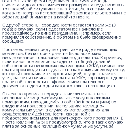
года. За такое время недоплаченные суммы иногда
вырастали до астрономических размеров, а ведь виноват-
то в подобной ситуации не плательщик, а специалист,
когда-то неверно истолковавший законодательство или не
обративший внимание на какой-то нюанс.
С другой стороны, срок давности остается таким же (3
года) в случаях, если недостаточное начисление
производилось по вине гражданина. Например, если
поменялся собственник, а об этом не было своевременно
сообщено.
Постановлением предусмотрен также ряд уточняющих
моментов, без которых раньше было возможно
неоднозначное толкование законодательства. К примеру,
если жилое помещение находится в общей долевой
собственности нескольких плательщиков ЖКУ, начисление
платы производится отдельно по каждому лицевому счету,
который присваивается организацией, осуществляется
учет, расчет и начисление платы за ЖКУ, соразмерно доле в
праве собственности с оформлением платежного
документа отдельно для каждого такого плательщика.
Отдельно прописан порядок начисления платы за
основные жилищно-коммунальные услуги по жилым
помещениям, находящимся в собственности и (или) во
владении и пользовании плательщика жилищно-
коммунальных услуг, в случае их использования для
осуществления деятельности, связанной с
предоставлением мест для краткосрочного проживания. В
Постановлении № 510 предусмотрено, что в таких случаях
плата за основные жилищно-коммунальные услуги, за