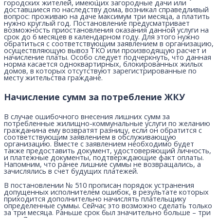
городских жителей, имеющих загородные дачи или
доставшиеся по наследству дома, возникал справедливый
вопрос: проживаю на даче максимум три месяца, а платить
нужно круглый год. Постановление предусматривает
возможность приостановления оказания данной услуги на
срок до 6 месяцев в календарном году. Для этого нужно
обратиться с соответствующим заявлением в организацию,
осуществляющую вывоз ТКО или производящую расчет и
начисление платы. Особо следует подчеркнуть, что данная
норма касается одноквартирных, блокированных жилых
домов, в которых отсутствуют зарегистрированные по
месту жительства граждане.
Начисление сумм за потребление ЖКУ
В случае ошибочного внесения лишних сумм за
потребленные жилищно-коммунальные услуги по желанию
гражданина ему возвратят разницу, если он обратится с
соответствующим заявлением в обслуживающую
организацию. Вместе с заявлением необходимо будет
также предоставить документ, удостоверяющий личность,
и платежные документы, подтверждающие факт оплаты.
Напомним, что ранее лишние суммы не возвращались, а
зачислялись в счет будущих платежей.
В постановлении № 510 прописан порядок устранения
допущенных исполнителем ошибок, в результате которых
приходится дополнительно начислять плательщику
определенные суммы. Сейчас это возможно сделать только
за три месяца. Раньше срок был значительно больше – три