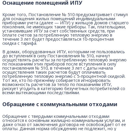
Оснащение помещений ИПУ
Кроме того, Постановление № 510 предусматривает стимул
для оснащения жилых помещений индивидуальными
приборами учета (далее — ИПУ) у жильцов домов старшего
поколения, не имеющих такие приборы. Так, плательщики,
установившие ИПУ за счет собственных средств, при
оплате счетов за потребленную тепловую энергию в
течение 3 лет будет предоставляться 10-процентная
скидка с тарифа.
В домах, оборудованных ИПУ, которыми не пользовались
до вступления в силу Постановления № 510, начнут
осуществлять расчеты за потребленную тепловую энергию
по показаниям этих приборов после вступления в силу
постановления № 510, в течение 3 лет с даты начала
осуществления таких расчетов будут оплачивать
потребленную тепловую энергию с 5-процентной скидкой.
Тот же, кто по-прежнему собирается игнорировать
возможность расчетов за тепло по показаниям ИПУ,
рискует угодить в категорию безучетных потребителей со
всеми вытекающими последствиями.
Обращение с коммунальными отходами
Обращение с твердыми коммунальными отходами
относится к основным жилищно-коммунальным услугам, и
даже отказ от заключения договора не освобождает от ее
оплаты. Данная норма обсуждению не подлежит, но у