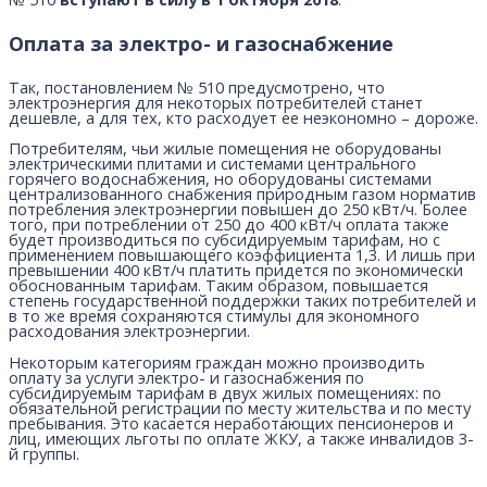
Оплата за электро- и газоснабжение
Так, постановлением № 510 предусмотрено, что
электроэнергия для некоторых потребителей станет
дешевле, а для тех, кто расходует ее неэкономно – дороже.
Потребителям, чьи жилые помещения не оборудованы
электрическими плитами и системами центрального
горячего водоснабжения, но оборудованы системами
централизованного снабжения природным газом норматив
потребления электроэнергии повышен до 250 кВт/ч. Более
того, при потреблении от 250 до 400 кВт/ч оплата также
будет производиться по субсидируемым тарифам, но с
применением повышающего коэффициента 1,3. И лишь при
превышении 400 кВт/ч платить придется по экономически
обоснованным тарифам. Таким образом, повышается
степень государственной поддержки таких потребителей и
в то же время сохраняются стимулы для экономного
расходования электроэнергии.
Некоторым категориям граждан можно производить
оплату за услуги электро- и газоснабжения по
субсидируемым тарифам в двух жилых помещениях: по
обязательной регистрации по месту жительства и по месту
пребывания. Это касается неработающих пенсионеров и
лиц, имеющих льготы по оплате ЖКУ, а также инвалидов 3-
й группы.