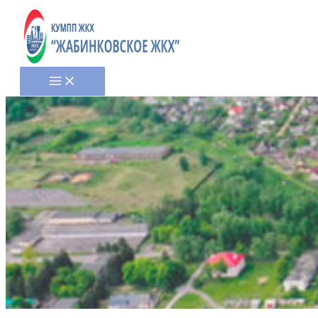
Перейти
к
содержимому
Main
Menu