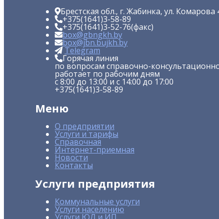
Брестская обл., г. Жабинка, ул. Комарова 
+375(1641)
3-58-89
+375(1641)
3-52-76
(факс)
box@gbngkh.by
box@jbn.bujkh.by
Telegram
Горячая линия
по вопросам справочно-консультационно
работает по рабочим дням
с 8:00 до 13:00 и с 14:00 до 17:00
+375(1641)
3-58-89
Меню
О предприятии
Услуги и тарифы
Справочная
Интернет-приемная
Новости
Контакты
Услуги предприятия
Коммунальные услуги
Услуги населению
Услуги ЮЛ и ИП