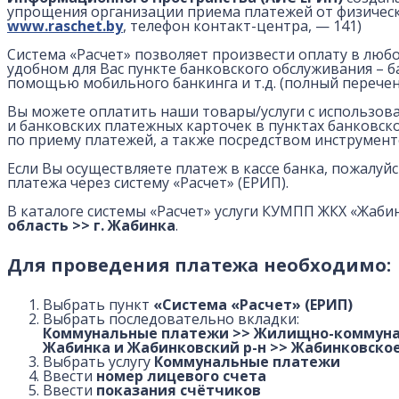
упрощения организации приема платежей от физически
www.raschet.by
, телефон контакт-центра, —
141
)
Система «Расчет» позволяет произвести оплату в любом
удобном для Вас пункте банковского обслуживания – ба
помощью мобильного банкинга и т.д. (полный перечен
Вы можете оплатить наши товары/услуги с использов
и банковских платежных карточек в пунктах банковск
по приему платежей, а также посредством инструмен
Если Вы осуществляете платеж в кассе банка, пожалуй
платежа через систему «Расчет» (ЕРИП).
В каталоге сиcтемы «Расчет» услуги КУМПП ЖКХ «Жабин
область >> г. Жабинка
.
Для проведения платежа необходимо:
Выбрать пункт
«Система «Расчет» (ЕРИП)
Выбрать последовательно вкладки:
Коммунальные платежи >> Жилищно-коммуналь
Жабинка и Жабинковский р-н >> Жабинковско
Выбрать услугу
Коммунальные платежи
Ввести
номер лицевого счета
Ввести
показания счётчиков