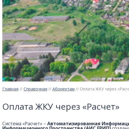
Главная
//
Справочная
//
Абонентам
//
Оплата ЖКУ через «Расч
Оплата ЖКУ через «Расчет»
Система «Расчет» –
Автоматизированная Информацио
Информационного Пространства (АИС ЕРИП)
создана