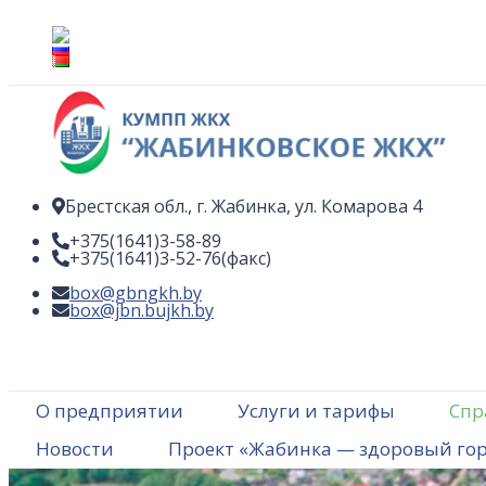
Перейти
к
содержимому
Брестская обл., г. Жабинка, ул. Комарова 4
+375(1641)
3-58-89
+375(1641)
3-52-76
(факс)
box@gbngkh.by
box@jbn.bujkh.by
О предприятии
Услуги и тарифы
Спр
Новости
Проект «Жабинка — здоровый го